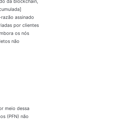
do da blockchain, 
cumulada] 
o-razão assinado 
adas por clientes 
mbora os nós 
etos não 
or meio dessa 
os (PFN) não 