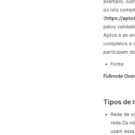
exemplo, outr
os nós comple
(
https://apto
pelos validad
Aptos e as en
completos e 
participam d
Fonte:
Fullnode Ove
Rede de va
rede.Os nó
usam essa