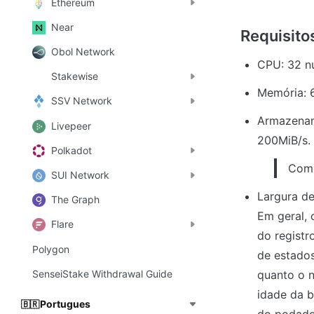
Ethereum
Near
Obol Network
CPU: 32 nú
Stakewise
Memória: 
SSV Network
Armazenam
Livepeer
200MiB/s.
Polkadot
Come
SUI Network
Largura de
The Graph
Em geral,
Flare
do registr
Polygon
de estados
SenseiStake Withdrawal Guide
quanto o n
idade da b
Portugues
🇧🇷