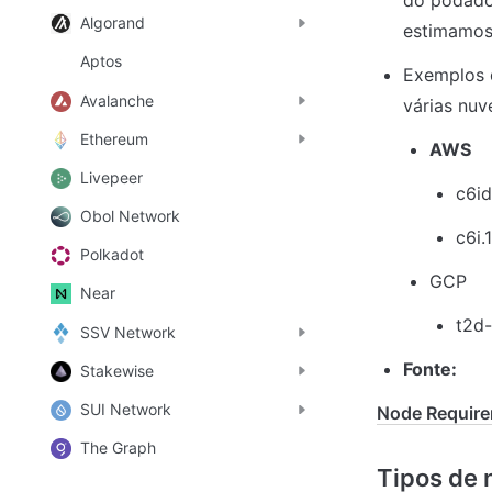
do podador
Algorand
estimamos
Aptos
Exemplos d
Avalanche
várias nuv
Ethereum
AWS
Livepeer
c6id
Obol Network
c6i.
Polkadot
GCP
Near
t2d-
SSV Network
Fonte:
Stakewise
SUI Network
Node Require
The Graph
Tipos de 