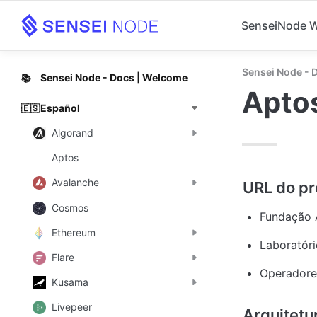
SenseiNode 
Sensei Node - 
Sensei Node - Docs | Welcome
📚
Apto
Español
🇪🇸
Algorand
Aptos
Avalanche
Cosmos
Fundação 
Ethereum
Laboratóri
Flare
Operadore
Kusama
Livepeer
Arquitetu