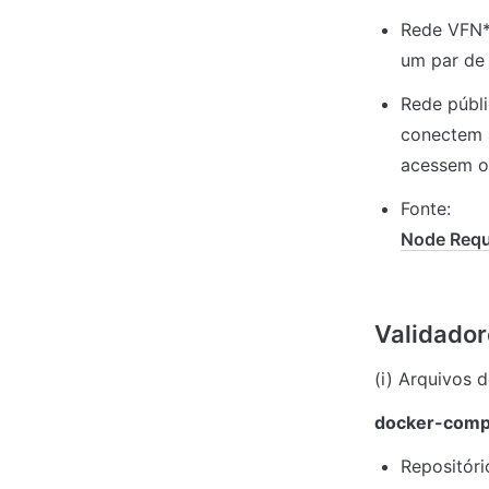
Rede VFN**
um par de 
Rede públi
conectem a
acessem o
Node Requ
(i) Arquivos d
docker-comp
Repositório