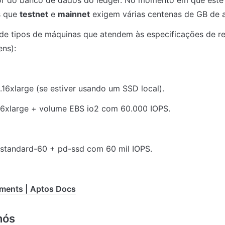
 do banco de dados do ledger. No momento em que este art
 que 
testnet
 e 
mainnet
 exigem várias centenas de GB de
e tipos de máquinas que atendem às especificações de ref
ens):
.16xlarge (se estiver usando um SSD local).
16xlarge + volume EBS io2 com 60.000 IOPS.
standard-60 + pd-ssd com 60 mil IOPS.
ments | Aptos Docs
nós