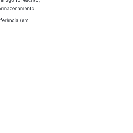
igo foi escrito, 
 armazenamento.
erência (em 