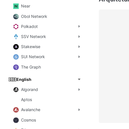
Near
Obol Network
Polkadot
SSV Network
Stakewise
SUI Network
The Graph
English
🇬🇧
Algorand
Aptos
Avalanche
Cosmos