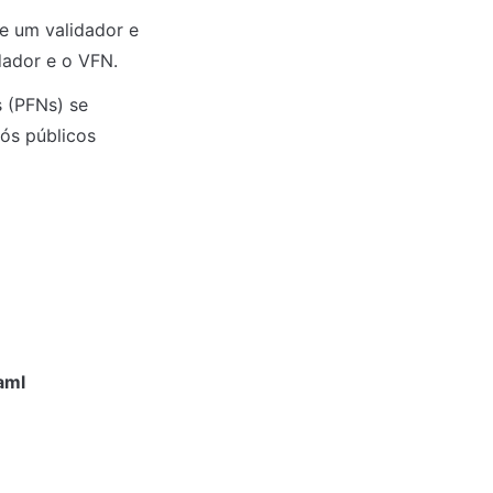
 um validador e 
dador e o VFN.
 (PFNs) se 
s públicos 
aml