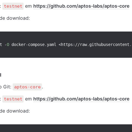
: 
 em 
https://github.com/aptos-labs/aptos-core
testnet
de download:
t 
-
O
 docker
-
compose
.
yaml 
<
https
:
/
/
raw
.
githubusercontent
.
l
 Git: 
.
aptos-core
: 
 em 
https://github.com/aptos-labs/aptos-core
testnet
de download: