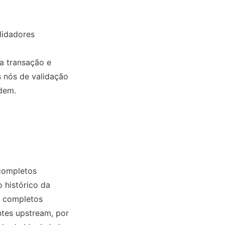
idadores 
a transação e 
nós de validação 
dem.
ompletos 
 histórico da 
 completos 
tes upstream, por 