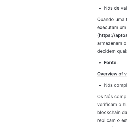
Nós de va
Quando uma tr
executam um [
(
https://apto
armazenam os 
decidem quai
Fonte
:
Overview of v
Nós compl
Os Nós compl
verificam o h
blockchain da
replicam o es