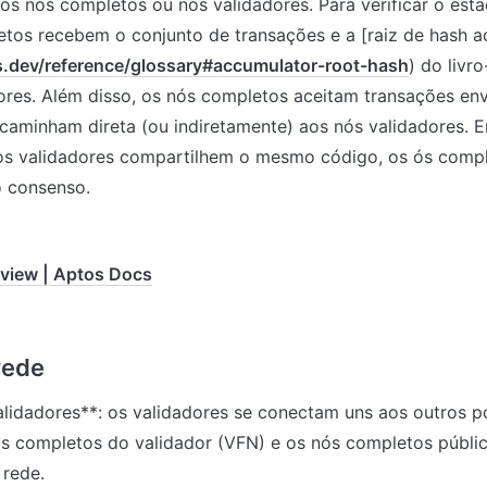
os nós completos ou nós validadores. Para verificar o esta
tos recebem o conjunto de transações e a [raiz de hash a
s.dev/reference/glossary#accumulator-root-hash
) do livr
ores. Além disso, os nós completos aceitam transações envi
caminham direta (ou indiretamente) aos nós validadores. E
os validadores compartilhem o mesmo código, os ós compl
o consenso.
rview | Aptos Docs
lidadores**: os validadores se conectam uns aos outros p
s completos do validador (VFN) e os nós completos públic
 rede.