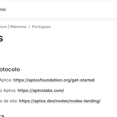
Web
Docs | Welcome
/
Portugues
s
Aptos: 
https://aptosfoundation.org/get-started
o Aptos: 
https://aptoslabs.com/
s de nós: 
https://aptos.dev/nodes/nodes-landing/
ra